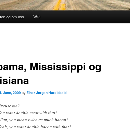
uren og om oss
Wiki
bama, Mississippi og
isiana
4. June, 2009
by
Einar Jørgen Haraldseid
xcuse me?
ou want double meat with that?
hm, you mean twice as much bacon?
eah, you want double bacon with that?