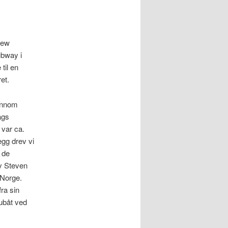
New
ubway i
til en
et.
 innom
ags
 var ca.
egg drev vi
t de
av Steven
 Norge.
fra sin
ubåt ved