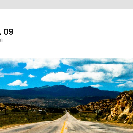
 09
li