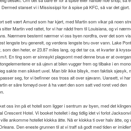
lig besøkt. Om det så bare er for å spise eller handle noe snop, så e
. Dermed stanset vi i Mississippi for å spise på KFC, så var det gjort.
ort sett vært Amund som har kjørt, med Martin som vikar på noen str
 sitter Martin ved rattet, for vi har nådd frem til Louisiana, og vi nær
ns. Nærmere bestemt nærmer vi oss byen nordfra, over det som vis
st lengste bru generelt, og verdens lengste bru over vann. Lake Pont
som den heter, er 23.87 miles lang, og det tar ca. et kvarter å kryss
km/t. En ting som er sinnsykt plagsomt med denne brua er at overga
ongelementene er så ujevn at bilen vugger frem og tilbake i en mon
eg sakte men sikkert uvel. Man blir ikke bilsyk, men faktisk sjøsyk, 
 passer seg, for vi befinner oss tross alt over sjøvann. Uansett, vi har
rtin er såre fornøyd over å ha vært den som satt ved roret ved den
en.
ket oss inn på et hotell som ligger i sentrum av byen, med det klinge
Crescent Hotel. Vi booket hotellet i dag tidlig idet vi forlot Jacksonvi
 ville ankomme hotellet klokka åtte. Nå er klokka ti over halv åtte, og v
rleans. Den eneste grunnen til at vi traff så godt med tiden er imidlert