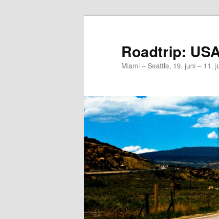
Skip
to
primary
Roadtrip: USA
content
Miami – Seattle, 19. juni – 11. ju