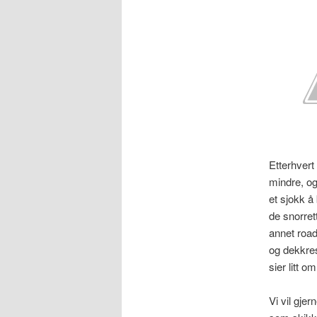
Etterhvert 
mindre, og
et sjokk å
de snorret
annet roadk
og dekkre
sier litt 
Vi vil gjer