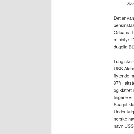
Ner
Det er vans
bensinstas
Orleans. I
miniatyr. 
dugelig BL
I dag skul
USS Alabam
flytende m
97℉, altså
og klatret
tingene vi
Seagal-kla
Under krig
norske hav
navn USS