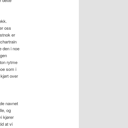
r dette
ekk.
mer oss
stnok er
chartrain
e den i noe
ngen
oton rytme
noe som i
 kjørt over
nde navnet
lle, og
i kjører
id at vi