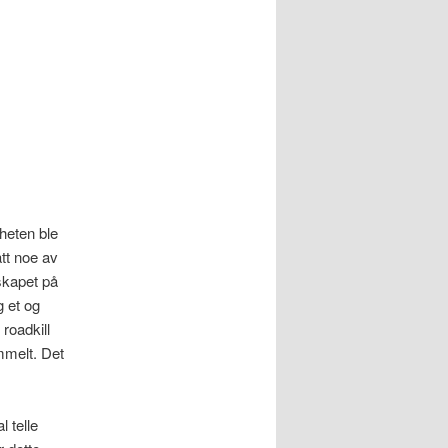
gheten ble
tt noe av
dskapet på
 et og
 roadkill
mmelt. Det
l telle