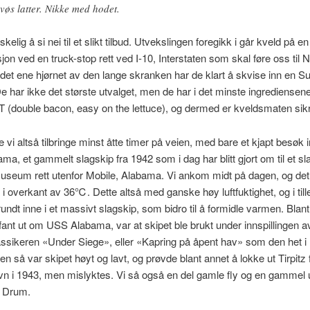
vøs latter. Nikke med hodet.
kelig å si nei til et slikt tilbud. Utvekslingen foregikk i går kveld på en
jon ved en truck-stop rett ved I-10, Interstaten som skal føre oss til 
 det ene hjørnet av den lange skranken har de klart å skvise inn en S
De har ikke det største utvalget, men de har i det minste ingrediensene 
T (double bacon, easy on the lettuce), og dermed er kveldsmaten sikr
le vi altså tilbringe minst åtte timer på veien, med bare et kjapt besøk
a, et gammelt slagskip fra 1942 som i dag har blitt gjort om til et sl
useum rett utenfor Mobile, Alabama. Vi ankom midt på dagen, og det
 i overkant av 36℃. Dette altså med ganske høy luftfuktighet, og i till
 rundt inne i et massivt slagskip, som bidro til å formidle varmen. Blan
 fant ut om USS Alabama, var at skipet ble brukt under innspillingen 
ssikeren «Under Siege», eller «Kapring på åpent hav» som den het i
en så var skipet høyt og lavt, og prøvde blant annet å lokke ut Tirpitz 
n i 1943, men mislyktes. Vi så også en del gamle fly og en gammel 
 Drum.