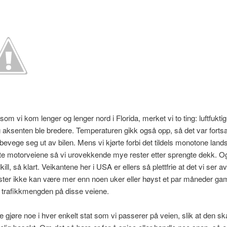
som vi kom lenger og lenger nord i Florida, merket vi to ting: luftfukti
 aksenten ble bredere. Temperaturen gikk også opp, så det var fortsa
 bevege seg ut av bilen. Mens vi kjørte forbi det tildels monotone lan
te motorveiene så vi urovekkende mye rester etter sprengte dekk. Og
ill, så klart. Veikantene her i USA er ellers så plettfrie at det vi ser av
ster ikke kan være mer enn noen uker eller høyst et par måneder ga
om trafikkmengden på disse veiene.
ne gjøre noe i hver enkelt stat som vi passerer på veien, slik at den ska