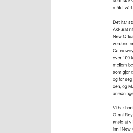
som skikke
målet vårt
Det har st
Akkurat nå
New Orlea
verdens ne
Causeway, 
over 100 
mellom bet
som gjør d
og for seg
den, og Ma
anledning
Vi har boo
Omni Royal 
anslo at vi
inn i New O